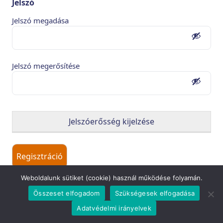
Jelszó
Jelszó megadása
Jelszó megerősítése
Jelszóerősség kijelzése
Weboldalunk sütiket (cookie) használ működése folyamán.
Összeset elfogadom
Szükségesek elfogadása
Adatvédelmi irányelvek