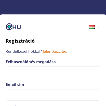
Ugrás a tartalomhoz
Regisztráció
Rendelkezel fiókkal?
Jelentkezz be.
Felhasználónév megadása
Email cím